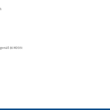
d:
e gemäß §6 MDStV: